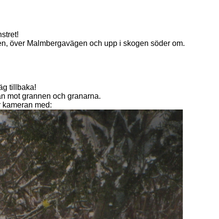
stret!
häcken, över Malmbergavägen och upp i skogen söder om.
g tillbaka!
dan mot grannen och granarna.
ar kameran med: