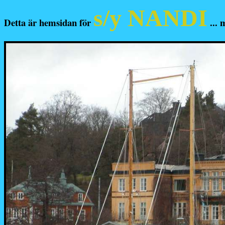
s/y NANDI
Detta är hemsidan för
... 